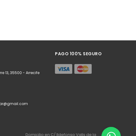
PAGO 100% SEGURO
re 13, 35500 - Arrecife
zar@gmail.com
Domicilio en C/ Ildefonso Valls de la