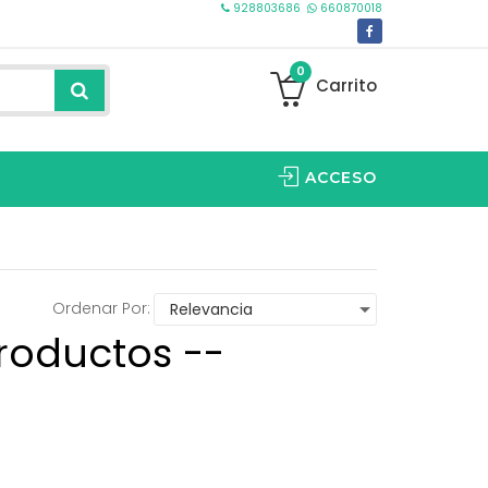
928803686
660870018
0
Carrito
ACCESO
Ordenar Por:
roductos --