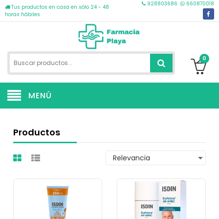
928803686
660870018
Tus productos en casa en sólo 24 - 48
horas hábiles
0
MENÚ
Productos