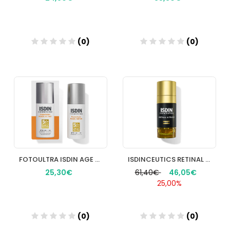
(0)
(0)
Añadir
Añadir
FOTOULTRA ISDIN AGE REPAIR50ML
ISDINCEUTICS RETINAL INTENSE 1 ENVASE 50 ML
25,30€
61,40€
46,05€
25,00%
(0)
(0)