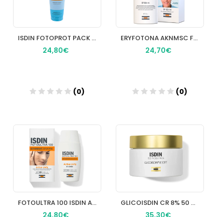
ISDIN FOTOPROT PACK EXT PED SPF50+ GEL CREMA 150 ML
ERYFOTONA AKNMSC FLUID 50 ML
24,80€
24,70€
(0)
(0)
Añadir
Añadir
FOTOULTRA 100 ISDIN AC100+50ML
GLICOISDIN CR 8% 50 ML
24,80€
35,30€