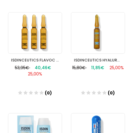
Añadir
Añadir
ISDINCEUTICS FLAVOC MELATONIN 30 UNIDADES 2 ML
ISDINCEUTICS HYALURONIC 10 AMP
53,95€
40,46€
15,80€
11,85€
25,00%
25,00%
(0)
(0)
Añadir
Añadir