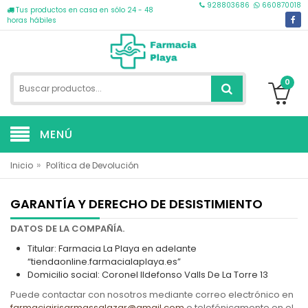
928803686
660870018
Tus productos en casa en sólo 24 - 48
horas hábiles
0
MENÚ
»
Inicio
Política de Devolución
GARANTÍA Y DERECHO DE DESISTIMIENTO
DATOS DE LA COMPAÑÍA.
Titular: Farmacia La Playa en adelante
“tiendaonline.farmacialaplaya.es”
Domicilio social: Coronel Ildefonso Valls De La Torre 13
Puede contactar con nosotros mediante correo electrónico en
farmaciairisarmassalazar@gmail.com
o telefónicamente en el