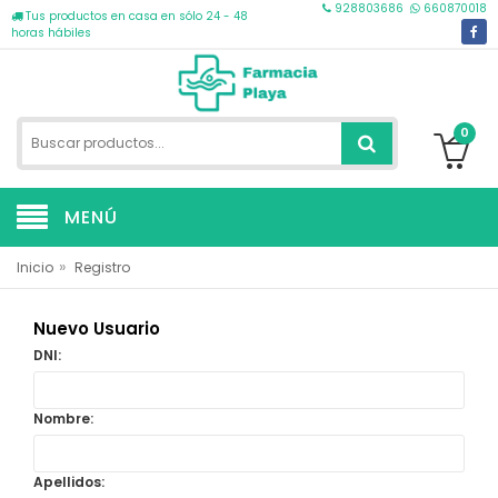
928803686
660870018
Tus productos en casa en sólo 24 - 48
horas hábiles
0
MENÚ
»
Inicio
Registro
Nuevo Usuario
DNI:
Nombre:
Apellidos: