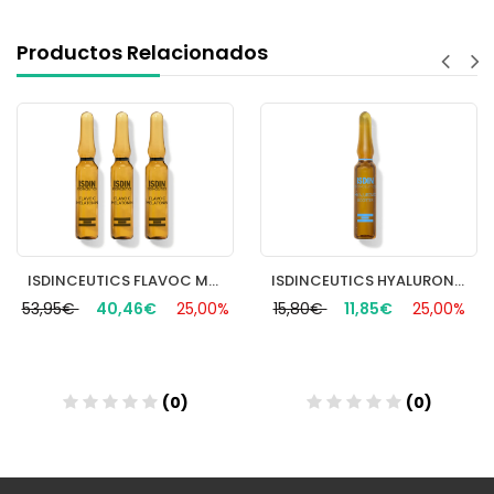
Productos Relacionados
ISDINCEUTICS FLAVOC MELATONIN 30 UNIDADES 2 ML
ISDINCEUTICS HYALURONIC 10 AMP
53,95€
40,46€
25,00%
15,80€
11,85€
25,00%
(0)
(0)
Añadir
Añadir