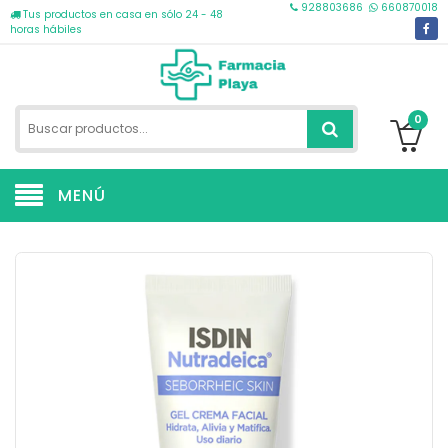
928803686
660870018
Tus productos en casa en sólo 24 - 48
horas hábiles
0
MENÚ