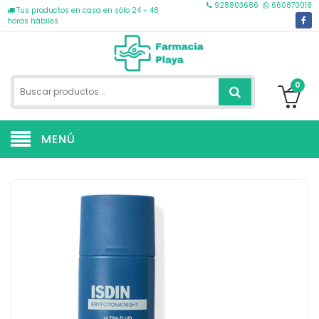
928803686
660870018
Tus productos en casa en sólo 24 - 48
horas hábiles
0
MENÚ