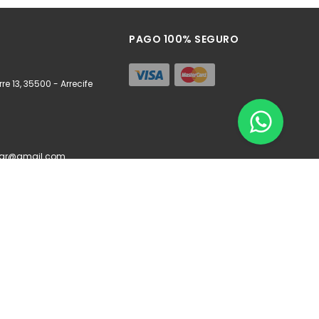
ñadir
Añadir
PAGO 100% SEGURO
re 13, 35500 - Arrecife
zar@gmail.com