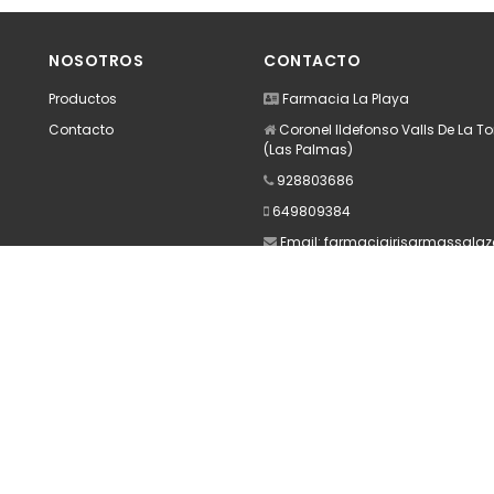
dir
Añadir
A
NOSOTROS
CONTACTO
Productos
Farmacia La Playa
Contacto
Coronel Ildefonso Valls De La Tor
(Las Palmas)
928803686
649809384
Email:
farmaciairisarmassala
Apúntate a nuestra Newsletter
Escribe aquí tu email...
Suscribirse
He leído y acepto la
pólitica de privacidad