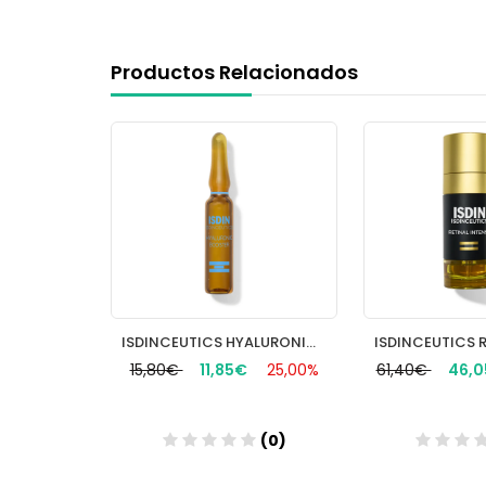
Productos Relacionados
ISDINCEUTICS FLAVOC MELATONIN 30 UNIDADES 2 ML
ISDINCEUTICS HYALURONIC 10 AMP
€
25,00%
15,80€
11,85€
25,00%
61,40€
46,
(0)
(0)