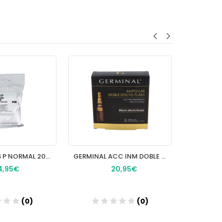
COMODYNES P NORMAL 20+8 UN BLANCA
GERMINAL ACC INM DOBLE EFECT5U
GLICOIS
4,95€
20,95€
(0)
(0)