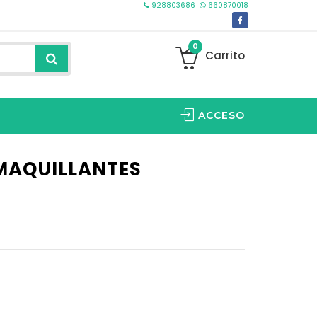
928803686
660870018
0
Carrito
ACCESO
SMAQUILLANTES