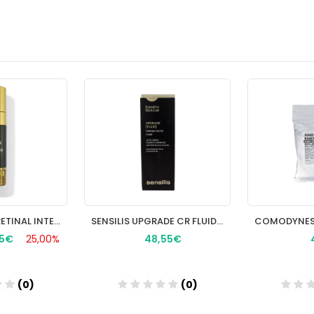
ISDINCEUTICS RETINAL INTENSE 1 ENVASE 50 ML
SENSILIS UPGRADE CR FLUIDA DIA 50 ML
05€
25,00%
48,55€
(0)
(0)