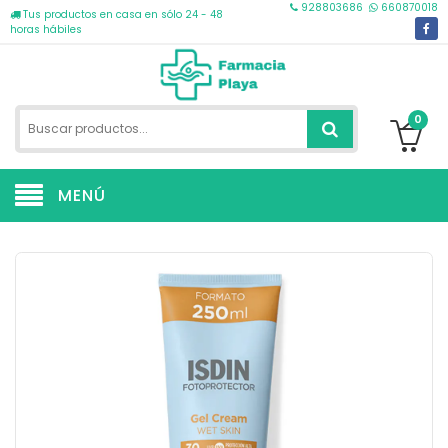
928803686
660870018
Tus productos en casa en sólo 24 - 48
horas hábiles
0
MENÚ