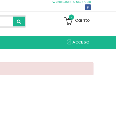
928803686
660870018
0
Carrito
ACCESO