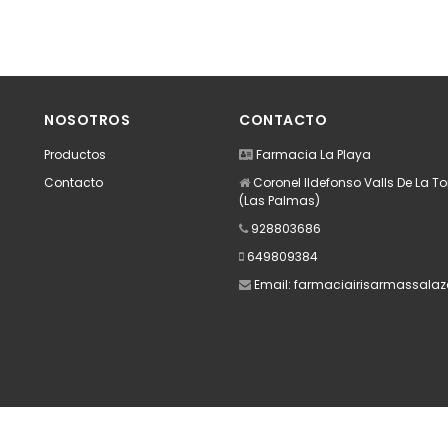
NOSOTROS
CONTACTO
Productos
Farmacia La Playa
Contacto
Coronel Ildefonso Valls De La Tor
(Las Palmas)
928803686
649809384
Email:
farmaciairisarmassala
Apúntate a nuestra Newsletter