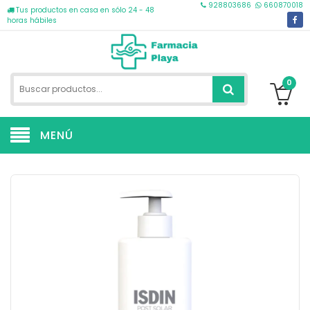
928803686
660870018
Tus productos en casa en sólo 24 - 48
horas hábiles
0
MENÚ