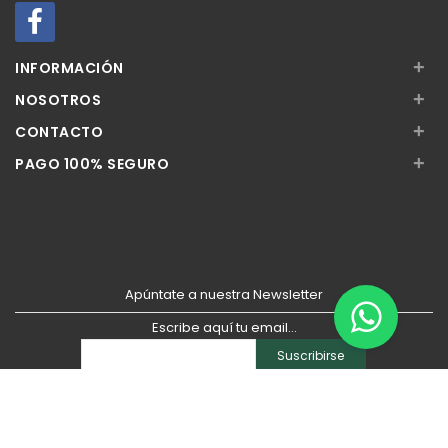
+
INFORMACIÓN
+
NOSOTROS
+
CONTACTO
+
PAGO 100% SEGURO
Apúntate a nuestra Newsletter
Escribe aquí tu email...
Suscribirse
He leído y acepto la
pólitica de privacidad
Copyright © 2026
Sisfarma
. Todos los derechos reservados.