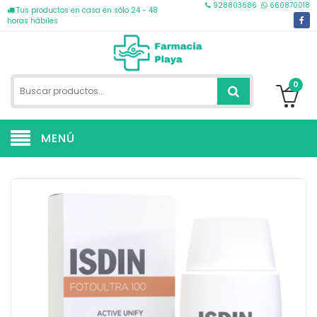
928803686
660870018
Tus productos en casa en sólo 24 - 48
horas hábiles
0
MENÚ