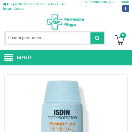
928803686
660870018
Tus productos en casa en sólo 24 - 48
horas hábiles
0
MENÚ