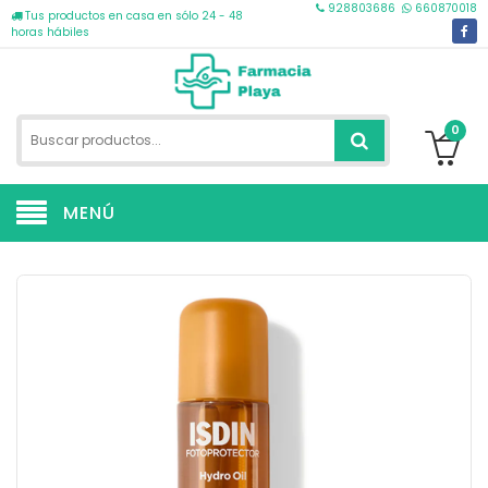
928803686
660870018
Tus productos en casa en sólo 24 - 48
horas hábiles
0
MENÚ