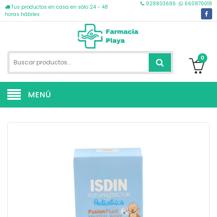
928803686
660870018
Tus productos en casa en sólo 24 - 48
horas hábiles
0
MENÚ